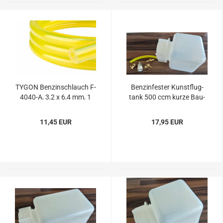
TYGON Ben­zin­schlauch F-​
Ben­zin­fes­ter Kunst­flug­
4040-​A, 3,2 x 6,4 mm, 1
tank 500 ccm kurze Bau­
Meter
wei­se
11,45 EUR
17,95 EUR