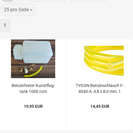
pro Seite
25 pro Seite
1
Ben­zin­fes­ter Kunst­flug­
TYGON Ben­zin­schlauch F-​
tank 1000 ccm
4040-​A, 4,8 x 8,0 mm, 1
Meter
19,95 EUR
14,45 EUR