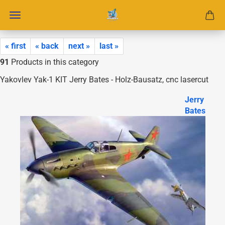
« first
« back
next »
last »
91
Products in this category
Yakovlev Yak-1 KIT Jerry Bates - Holz-Bausatz, cnc lasercut
Jerry
Bates